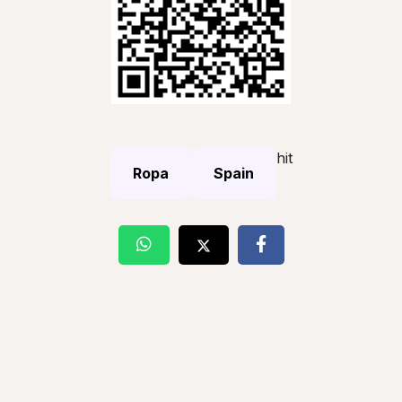
hit
Ropa
Spain