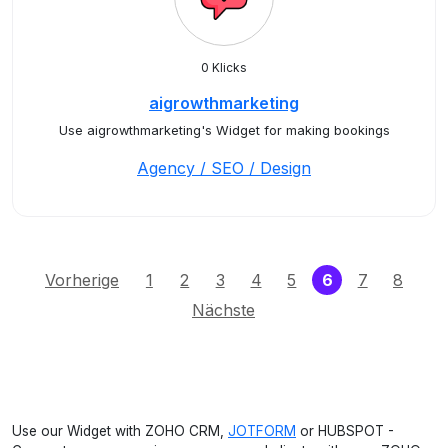
0 Klicks
aigrowthmarketing
Use aigrowthmarketing's Widget for making bookings
Agency / SEO / Design
(current)
Vorherige
1
2
3
4
5
6
7
8
Nächste
Use our Widget with ZOHO CRM,
JOTFORM
or HUBSPOT -