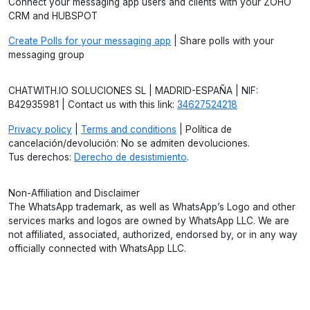
Connect your messaging app users and clients with your ZOHO
CRM and HUBSPOT
Create Polls for your messaging app
| Share polls with your
messaging group
CHATWITH.IO SOLUCIONES SL | MADRID-ESPAÑA | NIF:
B42935981 | Contact us with this link:
34627524218
Privacy policy
|
Terms and conditions
| Política de
cancelación/devolución: No se admiten devoluciones.
Tus derechos:
Derecho de desistimiento
.
Non-Affiliation and Disclaimer
The WhatsApp trademark, as well as WhatsApp’s Logo and other
services marks and logos are owned by WhatsApp LLC. We are
not affiliated, associated, authorized, endorsed by, or in any way
officially connected with WhatsApp LLC.