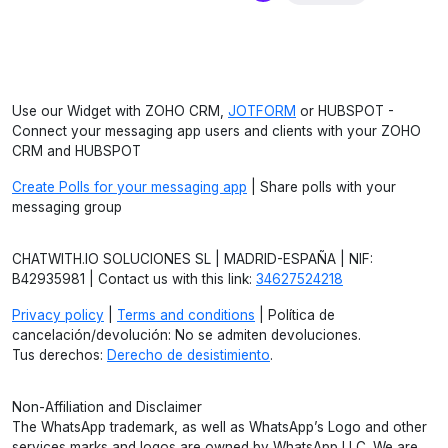
Use our Widget with ZOHO CRM,
JOTFORM
or HUBSPOT -
Connect your messaging app users and clients with your ZOHO
CRM and HUBSPOT
Create Polls for your messaging app
| Share polls with your
messaging group
CHATWITH.IO SOLUCIONES SL | MADRID-ESPAÑA | NIF:
B42935981 | Contact us with this link:
34627524218
Privacy policy
|
Terms and conditions
| Política de
cancelación/devolución: No se admiten devoluciones.
Tus derechos:
Derecho de desistimiento
.
Non-Affiliation and Disclaimer
The WhatsApp trademark, as well as WhatsApp’s Logo and other
services marks and logos are owned by WhatsApp LLC. We are