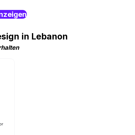
nzeigen
esign in Lebanon
rhalten
or