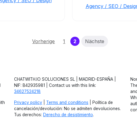
Agency / SEO / Design
Agency / SEO / Desig
(current)
Vorherige
1
2
Nächste
CHATWITH.IO SOLUCIONES SL | MADRID-ESPAÑA |
Non
d
NIF: B42935981 | Contact us with this link:
The
34627524218
and
Wha
ith
Privacy policy
|
Terms and conditions
| Política de
aut
cancelación/devolución: No se admiten devoluciones.
con
Tus derechos:
Derecho de desistimiento
.