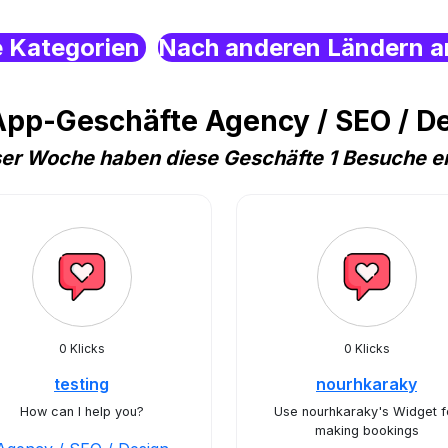
e Kategorien
Nach anderen Ländern a
pp-Geschäfte Agency / SEO / D
ser Woche haben diese Geschäfte 1 Besuche e
0 Klicks
0 Klicks
testing
nourhkaraky
How can I help you?
Use nourhkaraky's Widget f
making bookings