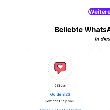
Weiter
Beliebte WhatsA
In die
0 Klicks
Golden123
How can I help you?