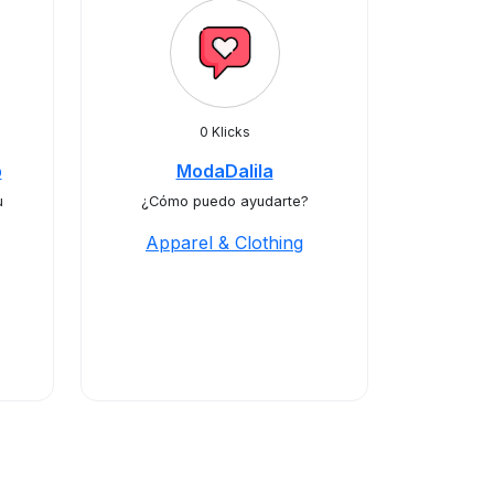
0 Klicks
p
ModaDalila
u
¿Cómo puedo ayudarte?
Apparel & Clothing