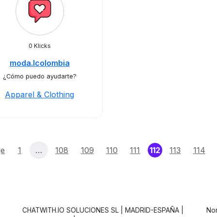
0 Klicks
moda.lcolombia
¿Cómo puedo ayudarte?
Apparel & Clothing
(current)
ge
1
…
108
109
110
111
112
113
114
CHATWITH.IO SOLUCIONES SL | MADRID-ESPAÑA |
Non