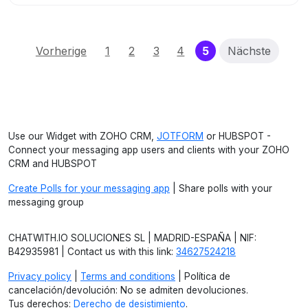
(current)
Vorherige
1
2
3
4
5
Nächste
Use our Widget with ZOHO CRM,
JOTFORM
or HUBSPOT -
Connect your messaging app users and clients with your ZOHO
CRM and HUBSPOT
Create Polls for your messaging app
| Share polls with your
messaging group
CHATWITH.IO SOLUCIONES SL | MADRID-ESPAÑA | NIF:
B42935981 | Contact us with this link:
34627524218
Privacy policy
|
Terms and conditions
| Política de
cancelación/devolución: No se admiten devoluciones.
Tus derechos:
Derecho de desistimiento
.