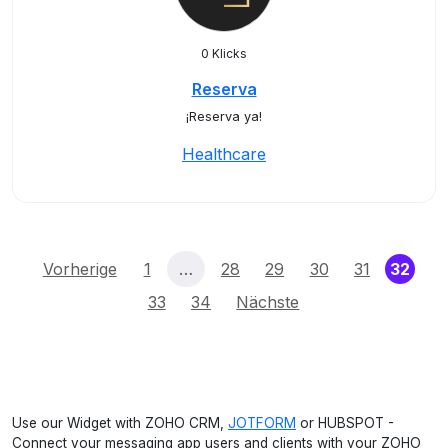
0 Klicks
Reserva
¡Reserva ya!
Healthcare
(cur
Vorherige
1
…
28
29
30
31
32
33
34
Nächste
Use our Widget with ZOHO CRM,
JOTFORM
or HUBSPOT -
Connect your messaging app users and clients with your ZOHO