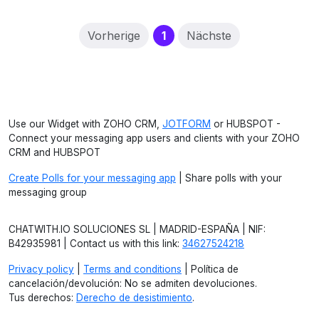
(current)
Vorherige
1
Nächste
Use our Widget with ZOHO CRM,
JOTFORM
or HUBSPOT -
Connect your messaging app users and clients with your ZOHO
CRM and HUBSPOT
Create Polls for your messaging app
| Share polls with your
messaging group
CHATWITH.IO SOLUCIONES SL | MADRID-ESPAÑA | NIF:
B42935981 | Contact us with this link:
34627524218
Privacy policy
|
Terms and conditions
| Política de
cancelación/devolución: No se admiten devoluciones.
Tus derechos:
Derecho de desistimiento
.