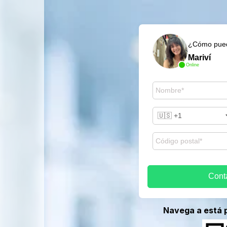
¿Cómo pued
Mariví
Online
Cont
Navega a está 