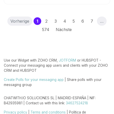
(current)
Vorherige
1
2
3
4
5
6
7
…
574
Nächste
Use our Widget with ZOHO CRM,
JOTFORM
or HUBSPOT -
Connect your messaging app users and clients with your ZOHO
CRM and HUBSPOT
Create Polls for your messaging app
| Share polls with your
messaging group
CHATWITH.IO SOLUCIONES SL | MADRID-ESPAÑA | NIF:
B42935981 | Contact us with this link:
34627524218
Privacy policy
|
Terms and conditions
| Política de