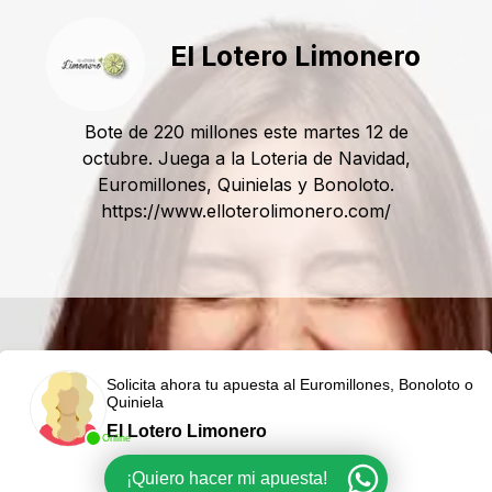
El Lotero Limonero
Bote de 220 millones este martes 12 de
octubre. Juega a la Loteria de Navidad,
Euromillones, Quinielas y Bonoloto.
https://www.elloterolimonero.com/
Solicita ahora tu apuesta al Euromillones, Bonoloto o
Quiniela
El Lotero Limonero
Online
¡Quiero hacer mi apuesta!