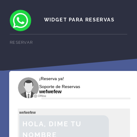
WIDGET PARA RESERVAS
RESERVAR
¡Reserva ya!
Soporte de Reservas
wefwefew
Offline
wefwefew
HOLA, DIME TU
NOMBRE