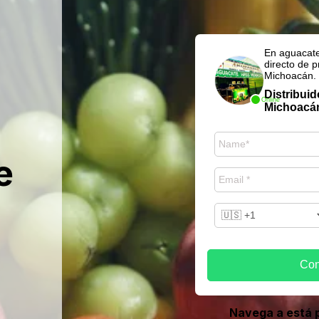
En aguacat
directo de 
Michoacán.
Distribui
Online
Michoac
e
Con
Navega a está 