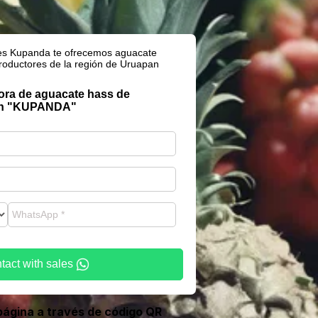
es Kupanda te ofrecemos aguacate
productores de la región de Uruapan
dora de aguacate hass de
án "KUPANDA"
tact with sales
página a través de código QR