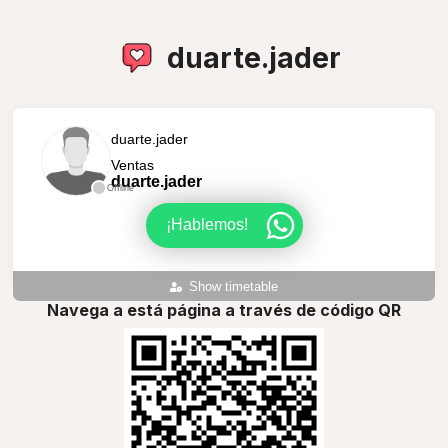
duarte.jader
duarte.jader
Ventas
duarte.jader
Offline
¡Hablemos!
Show timetable
Navega a está página a través de código QR