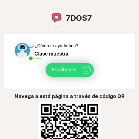
7DOS7
¿Cómo te ayudamos?
Clase muestra
Online
Escríbenos
Navega a está página a través de código QR