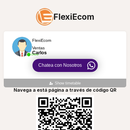
FlexiEcom
FlexiEcom
Ventas
Carlos
Online
Chatea con Nosotros
Show timetable
Navega a está página a través de código QR