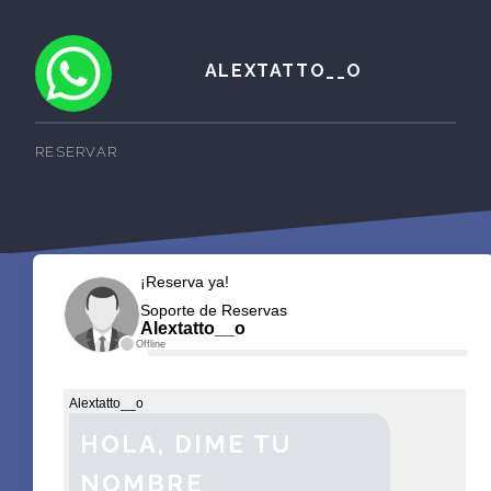
ALEXTATTO__O
RESERVAR
¡Reserva ya!
Soporte de Reservas
Alextatto__o
Offline
Alextatto__o
HOLA, DIME TU
NOMBRE