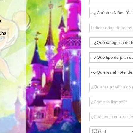
e
una