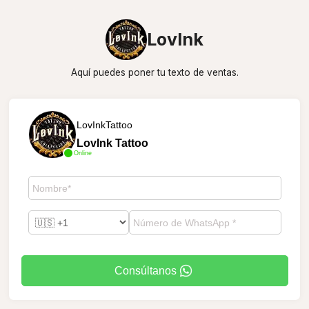
LovInk
Aquí puedes poner tu texto de ventas.
LovInkTattoo
LovInk Tattoo
Online
Consúltanos