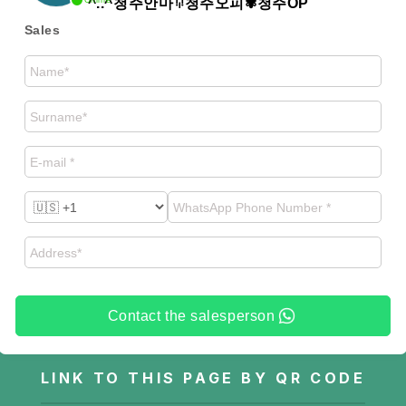
Online
^..^청주안마ꖭ청주오피✾청주OP
Sales
Contact the salesperson
LINK TO THIS PAGE BY QR CODE