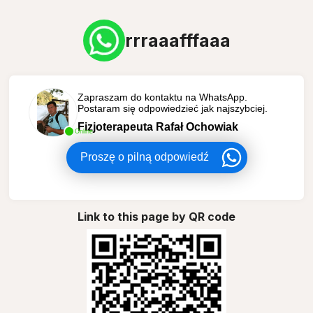
rrraaafffaaa
Zapraszam do kontaktu na WhatsApp.
Postaram się odpowiedzieć jak najszybciej.
Fizjoterapeuta Rafał Ochowiak
Online
Proszę o pilną odpowiedź
Link to this page by QR code