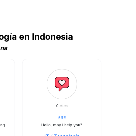
s
ogía en Indonesia
ana
0 clics
ugc
ing
Hello, may i help you?