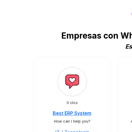
Empresas con Wha
Es
0 clics
Best ERP System
How can I help you?