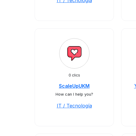
IT / Tecnología
0 clics
ScaleUpUKM
How can I help you?
IT / Tecnología