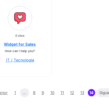
0 clics
Widget for Sales
How can I help you?
IT / Tecnología
(current
erior
1
…
8
9
10
11
12
13
14
Sigui