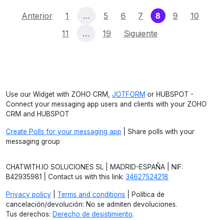
(current)
Anterior
1
…
5
6
7
8
9
10
11
…
19
Siguiente
Use our Widget with ZOHO CRM,
JOTFORM
or HUBSPOT -
Connect your messaging app users and clients with your ZOHO
CRM and HUBSPOT
Create Polls for your messaging app
| Share polls with your
messaging group
CHATWITH.IO SOLUCIONES SL | MADRID-ESPAÑA | NIF:
B42935981 | Contact us with this link:
34627524218
Privacy policy
|
Terms and conditions
| Política de
cancelación/devolución: No se admiten devoluciones.
Tus derechos:
Derecho de desistimiento
.