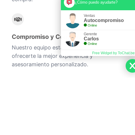
¿Cómo puedo ayudarte?
Ventas
Autocompromiso
Online
Gerente
Compromiso y Confianza
Carlos
Online
Nuestro equipo está comprometido en
Free Widget by ToChat.be
ofrecerte la mejor experiencia y
asesoramiento personalizado.
En Autocompromiso, nos dedicamos a
hacer realidad tu sueño de tener un
vehículo 0km. Con más de 10 años de
experiencia en el mercado, ofrecemos
planes de ahorro previo transparentes y
seguros. ¡Elige hoy el camino más
inteligente para estrenar tu auto!