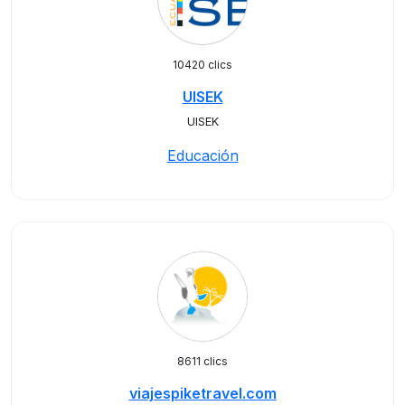
10420 clics
UISEK
UISEK
Educación
8611 clics
viajespiketravel.com