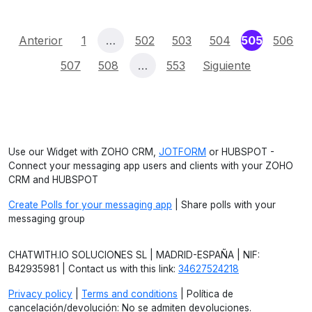
(current
Anterior
1
…
502
503
504
505
506
507
508
…
553
Siguiente
Use our Widget with ZOHO CRM,
JOTFORM
or HUBSPOT -
Connect your messaging app users and clients with your ZOHO
CRM and HUBSPOT
Create Polls for your messaging app
| Share polls with your
messaging group
CHATWITH.IO SOLUCIONES SL | MADRID-ESPAÑA | NIF:
B42935981 | Contact us with this link:
34627524218
Privacy policy
|
Terms and conditions
| Política de
cancelación/devolución: No se admiten devoluciones.