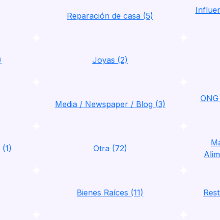
Influ
Reparación de casa (5)
)
Joyas (2)
ONG 
Media / Newspaper / Blog (3)
Ma
 (1)
Otra (72)
Alim
Bienes Raíces (11)
Rest