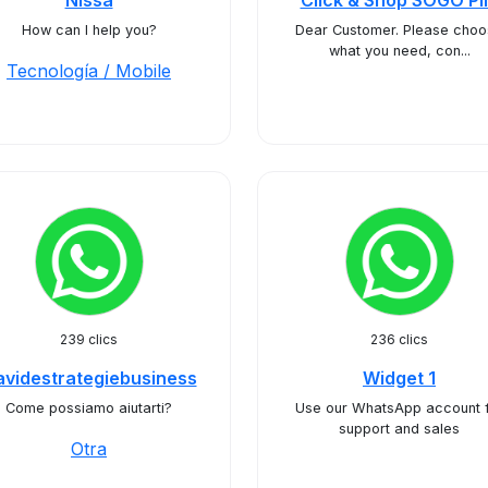
Nissa
Click & Shop SOGO P
How can I help you?
Dear Customer. Please cho
what you need, con...
Tecnología / Mobile
239 clics
236 clics
videstrategiebusiness
Widget 1
Come possiamo aiutarti?
Use our WhatsApp account 
support and sales
Otra