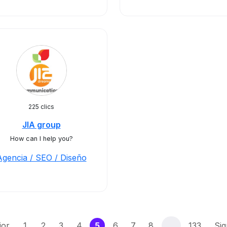
225 clics
JIA group
How can I help you?
Agencia / SEO / Diseño
(current)
ior
1
2
3
4
5
6
7
8
…
133
Sig