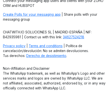
Connect your messaging app users and clients with your ZOHO
CRM and HUBSPOT
Create Polls for your messaging app
| Share polls with your
messaging group
CHATWITH.IO SOLUCIONES SL | MADRID-ESPAÑA | NIF:
B42935981 | Contact us with this link:
34627524218
Privacy policy
|
Terms and conditions
| Política de
cancelación/devolución: No se admiten devoluciones.
Tus derechos:
Derecho de desistimiento
.
Non-Affiliation and Disclaimer
The WhatsApp trademark, as well as WhatsApp’s Logo and other
services marks and logos are owned by WhatsApp LLC. We are
not affiliated, associated, authorized, endorsed by, or in any way
officially connected with WhatsApp LLC.