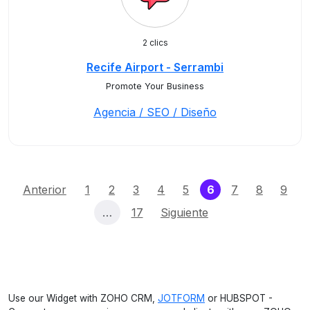
2 clics
Recife Airport - Serrambi
Promote Your Business
Agencia / SEO / Diseño
(current)
Anterior
1
2
3
4
5
6
7
8
9
…
17
Siguiente
Use our Widget with ZOHO CRM,
JOTFORM
or HUBSPOT -