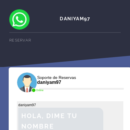
DANIYAM97
RESERVAR
Soporte de Reservas
daniyam97
Online
daniyam97
HOLA, DIME TU
NOMBRE