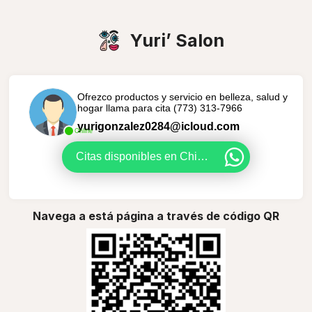
Yuri’ Salon
Ofrezco productos y servicio en belleza, salud y
hogar llama para cita (773) 313-7966
yurigonzalez0284@icloud.com
Online
Citas disponibles en Chicago de 9 am a 2 pm de lunes a viernes y sabidos de 10am a 5pm
Navega a está página a través de código QR