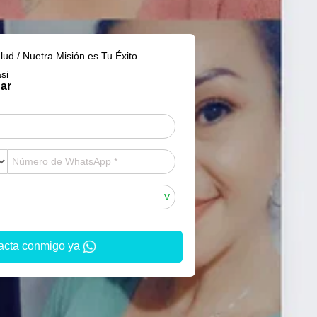
lud / Nuetra Misión es Tu Éxito
si
nar
acta conmigo ya