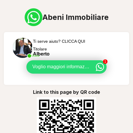
Abeni Immobiliare
Ti serve aiuto? CLICCA QUI
Titolare
Alberto
Online
1
Voglio maggiori informazioni
Link to this page by QR code