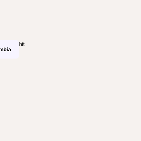
hit
mbia