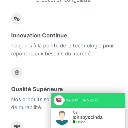
Innovation Continue
Toujours à la pointe de la technologie pour
répondre aux besoins du marché.
Qualité Supérieure
Nos produits sont synonymes de qualité et
How can I help you?
de durabilité.
Sales
johnbyocinda
Online