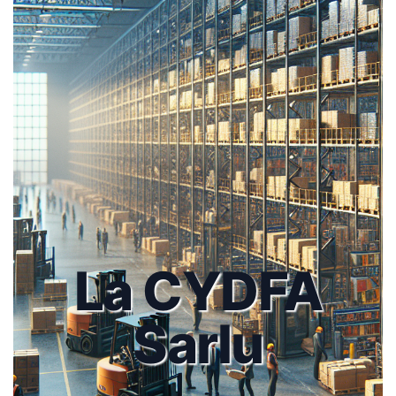
La CYDFA
Sarlu