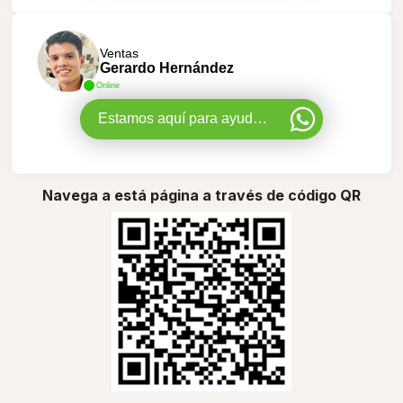
Ventas
Gerardo Hernández
Online
Estamos aquí para ayudarte
Navega a está página a través de código QR