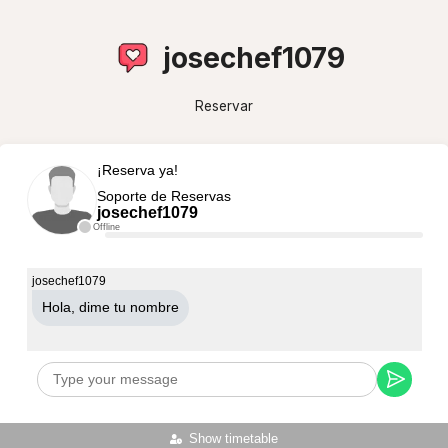
josechef1079
Reservar
¡Reserva ya!
Soporte de Reservas
josechef1079
Offline
josechef1079
Hola, dime tu nombre
Show timetable