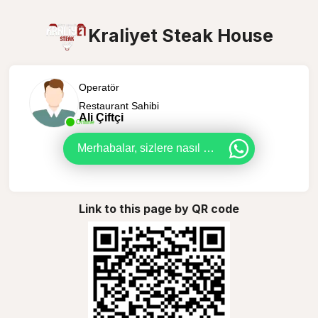
Kraliyet Steak House
Operatör
Restaurant Sahibi
Ali Çiftçi
Online
Merhabalar, sizlere nasıl yardımcı olabiliriz ?
Link to this page by QR code