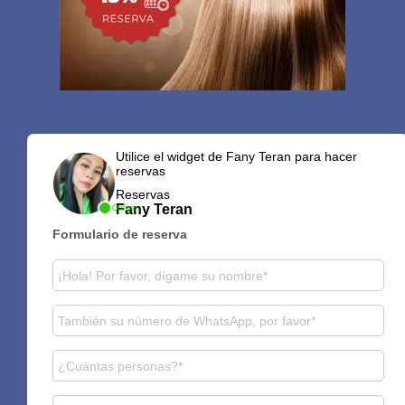
Utilice el widget de Fany Teran para hacer
reservas
Reservas
Fany Teran
Online
Formulario de reserva