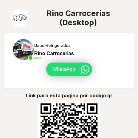
Rino Carrocerias
(Desktop)
Baús Refrigerados
Rino Carrocerias
Online
WhatsApp
Link para esta página por código qr