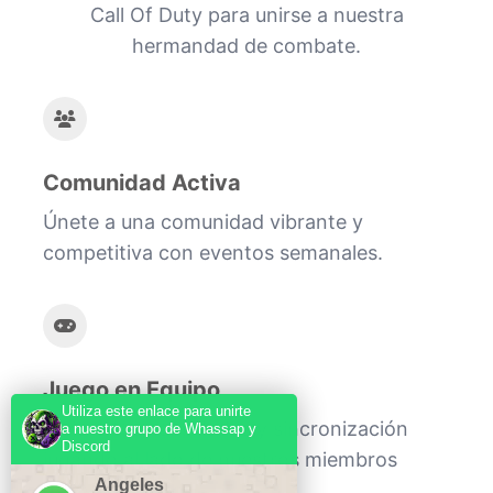
Call Of Duty para unirse a nuestra
hermandad de combate.
Comunidad Activa
Únete a una comunidad vibrante y
competitiva con eventos semanales.
Juego en Equipo
Utiliza este enlace para unirte
Mejora tus habilidades y sincronización
a nuestro grupo de Whassap y
Discord
jugando al lado de nuestros miembros
Angeles
experimentados.