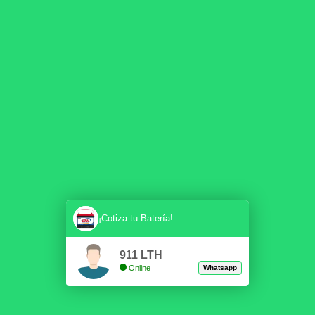
¡Cotiza tu Batería!
911 LTH
Online
Whatsapp