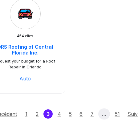
454 clics
RS Roofing of Central
Florida Inc.
quest your budget for a Roof
Repair in Orlando
Auto
(current)
écédent
1
2
3
4
5
6
7
…
51
Suiv