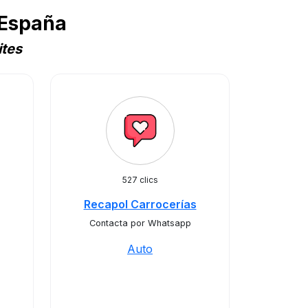
 España
ites
527 clics
Recapol Carrocerías
Contacta por Whatsapp
Auto