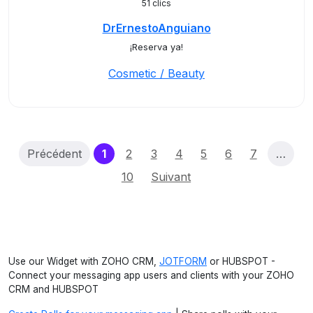
51 clics
DrErnestoAnguiano
¡Reserva ya!
Cosmetic / Beauty
(current)
Précédent
1
2
3
4
5
6
7
…
10
Suivant
Use our Widget with ZOHO CRM,
JOTFORM
or HUBSPOT -
Connect your messaging app users and clients with your ZOHO
CRM and HUBSPOT