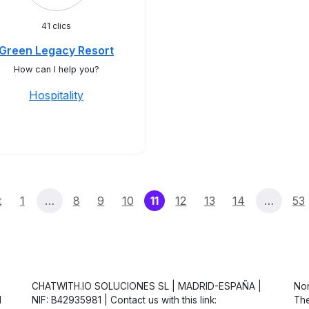
41 clics
Green Legacy Resort
How can I help you?
Hospitality
(current)
t
1
…
8
9
10
11
12
13
14
…
53
CHATWITH.IO SOLUCIONES SL | MADRID-ESPAÑA |
Non
d
NIF: B42935981 | Contact us with this link:
The