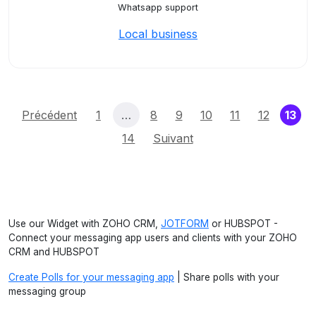
Whatsapp support
Local business
(cu
Précédent
1
…
8
9
10
11
12
13
14
Suivant
Use our Widget with ZOHO CRM,
JOTFORM
or HUBSPOT -
Connect your messaging app users and clients with your ZOHO
CRM and HUBSPOT
Create Polls for your messaging app
| Share polls with your
messaging group