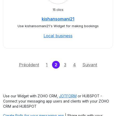
15 clics
kishansomani21
Use kishansomani21's Widget for making bookings
Local business
(current)
Précédent
1
2
3
4
Suivant
Use our Widget with ZOHO CRM,
JOTFORM
or HUBSPOT -
Connect your messaging app users and clients with your ZOHO
CRM and HUBSPOT
Create Polls for your messaging app
| Share polls with your