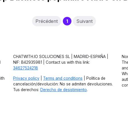
(current)
Précédent
1
Suivant
CHATWITH.IO SOLUCIONES SL | MADRID-ESPAÑA |
Non
d
NIF: B42935981 | Contact us with this link:
The
34627524218
and
Wha
ith
Privacy policy
|
Terms and conditions
| Política de
aut
cancelación/devolución: No se admiten devoluciones.
con
Tus derechos:
Derecho de desistimiento
.