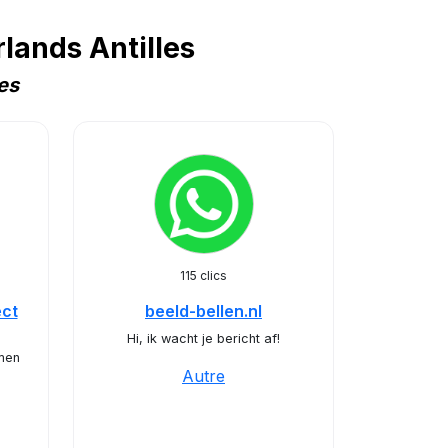
lands Antilles
es
115 clics
ct
beeld-bellen.nl
Hi, ik wacht je bericht af!
men
Autre