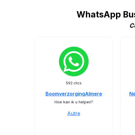
WhatsApp Busi
C
592 clics
BoomverzorgingAlmere
Ne
Hoe kan ik u helpen?
Autre