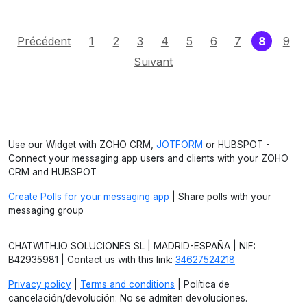
(curren
Précédent
1
2
3
4
5
6
7
8
9
Suivant
Use our Widget with ZOHO CRM,
JOTFORM
or HUBSPOT -
Connect your messaging app users and clients with your ZOHO
CRM and HUBSPOT
Create Polls for your messaging app
| Share polls with your
messaging group
CHATWITH.IO SOLUCIONES SL | MADRID-ESPAÑA | NIF:
B42935981 | Contact us with this link:
34627524218
Privacy policy
|
Terms and conditions
| Política de
cancelación/devolución: No se admiten devoluciones.