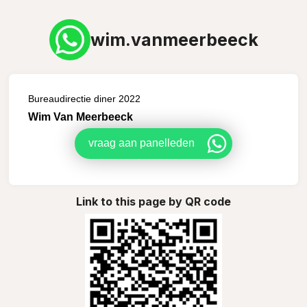
wim.vanmeerbeeck
Bureaudirectie diner 2022
Wim Van Meerbeeck
vraag aan panelleden
Link to this page by QR code